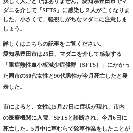
決して人ごとではありません。愛知県豊田市でマ
ダニを介して「SFTS」に感染し２人が亡くなりま
した。小さくて、軽視しがちなマダニに注意しま
しょう。
詳しくはこちらの記事をご覧ください。
愛知県豊田市は
25
日、マダニを介して感染する
「重症熱性血小板減少症候群（
SFTS
）」にかかっ
た同市の
50
代女性と
90
代男性が今月死亡したと発
表した。
市によると、女性は
5
月
27
日に症状が現れ、市内
の医療機関に入院。
SFTS
と診断され、今月
6
日に
死亡した。
5
月中に草むらで除草作業をしたことが