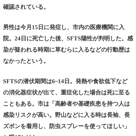
確認されている。
男性は今月
15
日に発症し、市内の医療機関に入
院。
24
日に死亡した後、
SFTS
陽性が判明した。感
染が疑われる時期に草むらに入るなどの行動歴は
なかったという。
SFTS
の潜伏期間は
6~14
日。発熱や食欲低下など
の消化器症状が出て、重症化した場合は死に至る
こともある。市は「高齢者や基礎疾患を持つ人は
感染リスクが高い。野山などに入る時は長袖、長
ズボンを着用し、防虫スプレーを使ってほしい」