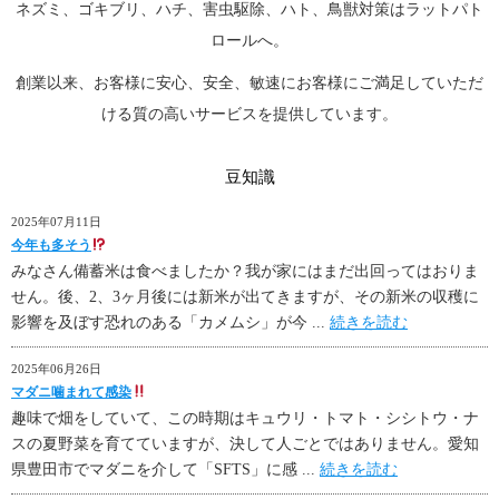
ネズミ、ゴキブリ、ハチ、害虫駆除、ハト、鳥獣対策はラットパト
ロールへ。
創業以来、お客様に安心、安全、敏速にお客様にご満足していただ
ける質の高いサービスを提供しています。
豆知識
2025年07月11日
今年も多そう
みなさん備蓄米は食べましたか？我が家にはまだ出回ってはおりま
せん。後、2、3ヶ月後には新米が出てきますが、その新米の収穫に
影響を及ぼす恐れのある「カメムシ」が今 ...
続きを読む
2025年06月26日
マダニ噛まれて感染
趣味で畑をしていて、この時期はキュウリ・トマト・シシトウ・ナ
スの夏野菜を育てていますが、決して人ごとではありません。愛知
県豊田市でマダニを介して「SFTS」に感 ...
続きを読む