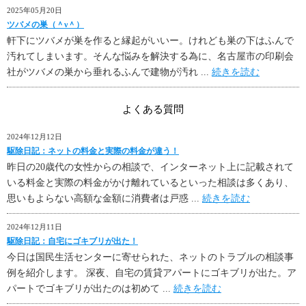
2025年05月20日
ツバメの巣（＾ν＾）
軒下にツバメが巣を作ると縁起がいいー。けれども巣の下はふんで
汚れてしまいます。そんな悩みを解決する為に、名古屋市の印刷会
社がツバメの巣から垂れるふんで建物が汚れ ...
続きを読む
よくある質問
2024年12月12日
駆除日記：ネットの料金と実際の料金が違う！
昨日の20歳代の女性からの相談で、インターネット上に記載されて
いる料金と実際の料金がかけ離れているといった相談は多くあり、
思いもよらない高額な金額に消費者は戸惑 ...
続きを読む
2024年12月11日
駆除日記：自宅にゴキブリが出た！
今日は国民生活センターに寄せられた、ネットのトラブルの相談事
例を紹介します。 深夜、自宅の賃貸アパートにゴキブリが出た。ア
パートでゴキブリが出たのは初めて ...
続きを読む